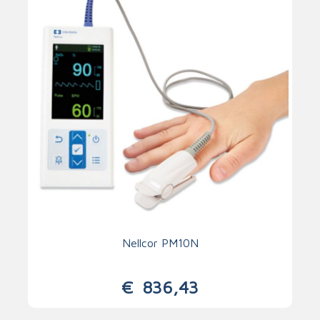
Nellcor PM10N
€
836,43