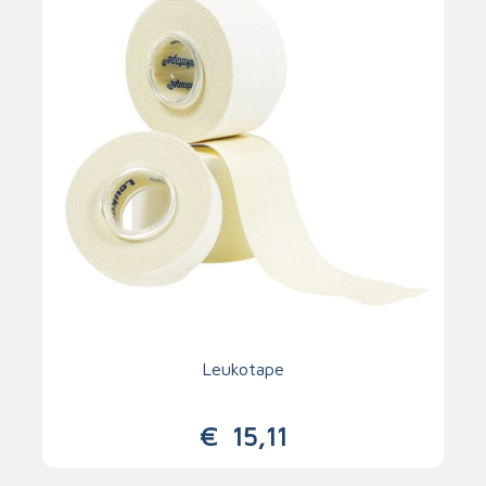
Leukotape
€
15,11