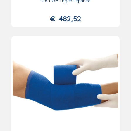
Pax POM urgentiepaneel
€
482,52