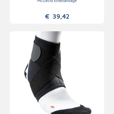
McDavid kniebandage
€
39,42