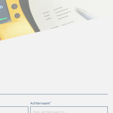
Handschoenen
n
Signalisatie
Maskers
Lichaamsbescherming
Oogbescherming
Hoofdbescherming
Inrichting
Gehoorbescherming
Meubilair
scoop
EHBO-stations
Achternaam*