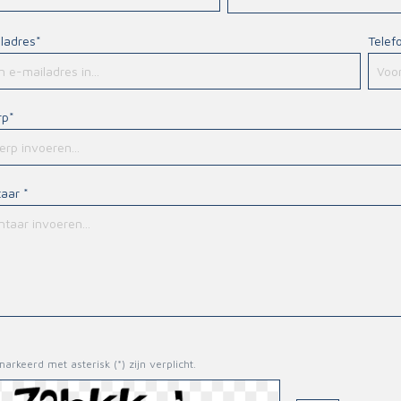
ladres*
Telef
rp*
aar *
arkeerd met asterisk (*) zijn verplicht.