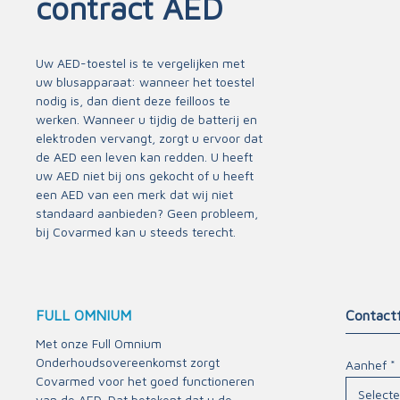
contract AED
Sneltesten en thermometers
Kompr
Intub
Mondmaskers en bescherming
Kleef
Uw AED-toestel is te vergelijken met
Huur een AED
Tubul
uw blusapparaat: wanneer het toestel
nodig is, dan dient deze feilloos te
Urgen
werken. Wanneer u tijdig de batterij en
Winds
elektroden vervangt, zorgt u ervoor dat
de AED een leven kan redden. U heeft
uw AED niet bij ons gekocht of u heeft
Evacuatie & immobilisatie
Instrum
een AED van een merk dat wij niet
standaard aanbieden? Geen probleem,
Brancards
Diver
bij Covarmed kan u steeds terecht.
Desinfectie en reiniging
Evacuatiestoelen
Injec
Naa
Halskragen
Huidontsmetting
Na
Immobilisatie
Huidverzorging
FULL OMNIUM
Contactf
Per
Lakens
Luchtverfrisser
Spu
Met onze Full Omnium
Ontzettingtools
Oppervlakten en materialen
Onderhoudsovereenkomst zorgt
Schar
Aanhef *
Covarmed voor het goed functioneren
Spalken
Pince
van de AED. Dat betekent dat u de