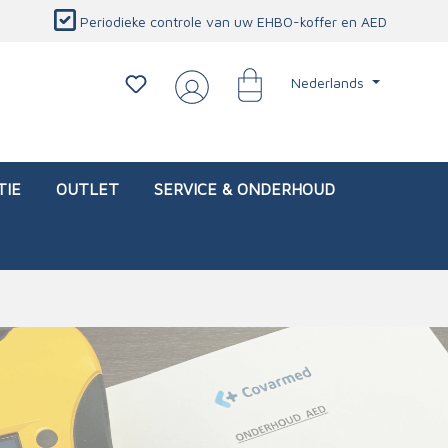
Periodieke controle van uw EHBO-koffer en AED
Nederlands
TIE
OUTLET
SERVICE & ONDERHOUD
d)
l
Interventietassen (leeg)
Oogletsels
Persoonlijke beschermproducten
Service & onderhoud
sch
Oogspoelstations
Brandwerend deken
isch
Oogspoeling
CO-detector