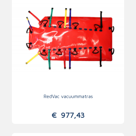
RedVac vacuummatras
€
977,43