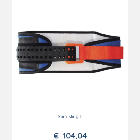
Sam sling II
€
104,04