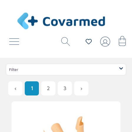
Filter
1
2
3