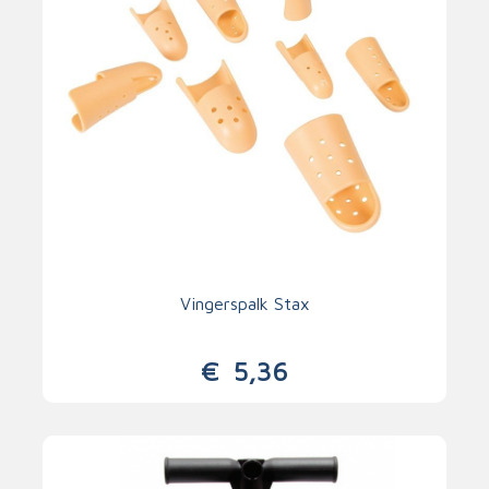
Vingerspalk Stax
€
5,36