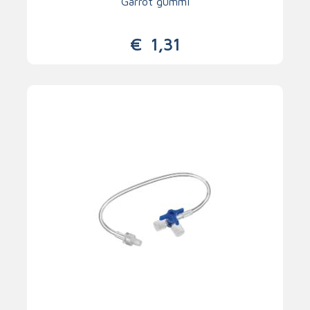
Garrot gummi
€
1,31