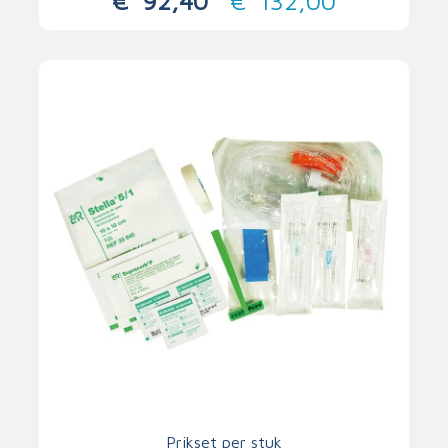
€
92,40
€
132,00
Prikset per stuk