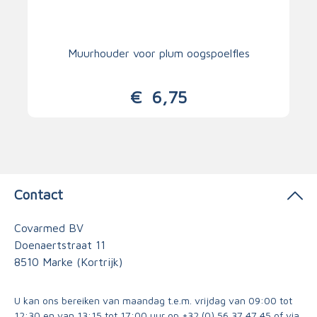
Muurhouder voor plum oogspoelfles
€
6,75
Contact
Covarmed BV
Doenaertstraat 11
8510 Marke (Kortrijk)
U kan ons bereiken van maandag t.e.m. vrijdag van 09:00 tot
12:30 en van 13:15 tot 17:00 uur op
+32 (0) 56 37 47 45
of via