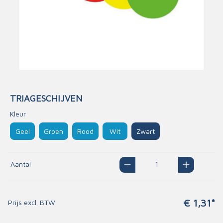
TRIAGESCHIJVEN
Kleur
Geel
Groen
Rood
Wit
Zwart
Aantal
€ 1,31*
Prijs excl. BTW