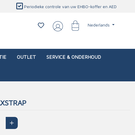
Periodieke controle van uw EHBO-koffer en AED
Nederlands
TIE
OUTLET
SERVICE & ONDERHOUD
XSTRAP
d)
l
Interventietassen (leeg)
Oogletsels
Persoonlijke beschermproducten
Service & onderhoud
sch
Oogspoelstations
Brandwerend deken
isch
Oogspoeling
CO-detector