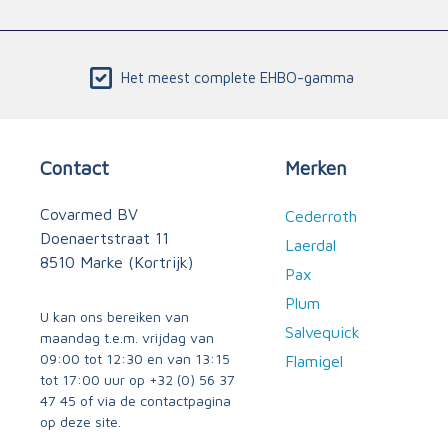
Het meest complete EHBO-gamma
Contact
Merken
Covarmed BV
Cederroth
Doenaertstraat 11
Laerdal
8510 Marke (Kortrijk)
Pax
Plum
U kan ons bereiken van
Salvequick
maandag t.e.m. vrijdag van
09:00 tot 12:30 en van 13:15
Flamigel
tot 17:00 uur op
+32 (0) 56 37
47 45
of via
de contactpagina
op deze site.