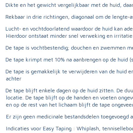
Dikte en het gewicht vergelijkbaar met de huid, daar
·
Rekbaar in drie richtingen, diagonaal om de lengte-a
·
Lucht- en vochtdoorlatend waardoor de huid kan ad
·
Hierdoor ontstaat minder snel verweking en irritatie
De tape is vochtbestendig; douchen en zwemmen met
·
De tape krimpt met 10% na aanbrengen op de huid (sh
·
De tape is gemakkelijk te verwijderen van de huid e
·
achter
De tape blijft enkele dagen op de huid zitten. De duu
·
locatie. De tape blijft op de handen en voeten ongev
en op de rest van het lichaam blijft de tape ongevee
Er zijn geen medicinale bestandsdelen toegevoegd a
Indicaties voor Easy Taping : Whiplash, tennisellebo