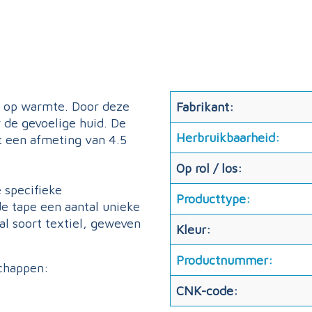
t op warmte. Door deze
Fabrikant:
 de gevoelige huid. De
Herbruikbaarheid:
ft een afmeting van 4.5
Op rol / los:
 specifieke
Producttype:
de tape een aantal unieke
l soort textiel, geweven
Kleur:
Productnummer:
schappen:
CNK-code: