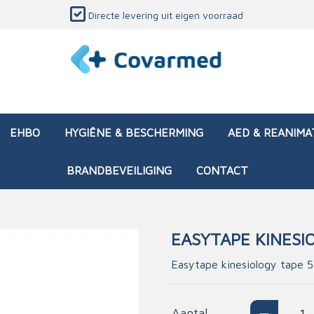
Directe levering uit eigen voorraad
EHBO
HYGIËNE & BESCHERMING
AED & REANIMA
BRANDBEVEILIGING
CONTACT
EASYTAPE KINESIO
dozen (leeg)
sen & verbanden
ken en papierwaren
ing
Interventietassen (gevul
Huid & wondzorg
Divers medisch materiaa
Opleidingsmateriaal
Easytape kinesiology tape 
materialen
nsers
atie
Brandwonden - chemi
 & onderhoud
ages
rwaren
eming
Brandwonden - therm
Aantal