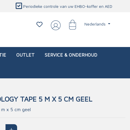
Periodieke controle van uw EHBO-koffer en AED
Nederlands
TIE
OUTLET
SERVICE & ONDERHOUD
LOGY TAPE 5 M X 5 CM GEEL
d)
l
Interventietassen (leeg)
Oogletsels
Persoonlijke beschermproducten
Service & onderhoud
5 m x 5 cm geel
sch
Oogspoelstations
Brandwerend deken
isch
Oogspoeling
CO-detector