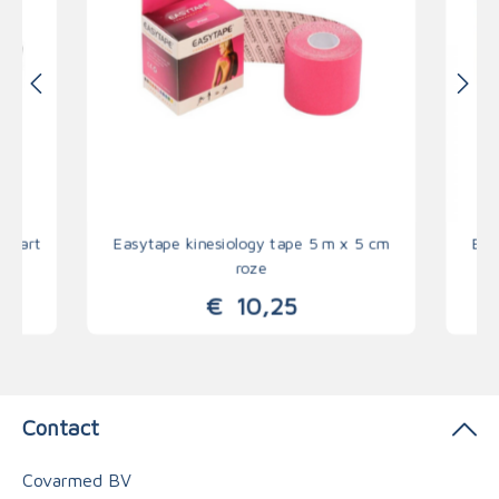
 zwart
Easytape kinesiology tape 5 m x 5 cm
Eas
roze
€
10,25
Contact
Covarmed BV