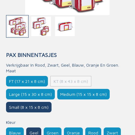
PAX BINNENTASJES
Verkrijgbaar In Rood, Zwart, Geel, Blauw, Oranje En Groen.
Maat
FT (17 x 21 x 8 cm)
KT (8 x 43 x 8 cm)
Large (15 x 30 x 8 cm)
Medium (15 x 15 x 8 cm)
Small (8 x 15 x 8 cm)
Kleur
Blauw
Geel
Groen
Oranje
Rood
Zwart