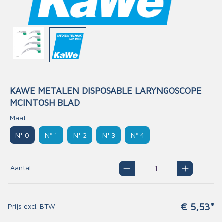
KAWE METALEN DISPOSABLE LARYNGOSCOPE
MCINTOSH BLAD
Maat
N° 0
N° 1
N° 2
N° 3
N° 4
Aantal
€ 5,53*
Prijs excl. BTW