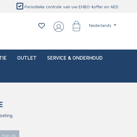
Periodieke controle van uw EHBO-koffer en AED
Nederlands
TIE
OUTLET
SERVICE & ONDERHOUD
E
d)
l
Interventietassen (leeg)
Oogletsels
Persoonlijke beschermproducten
Service & onderhoud
oeling
sch
Oogspoelstations
Brandwerend deken
isch
Oogspoeling
CO-detector
500 ml