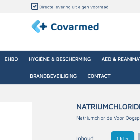
Directe levering uit eigen voorraad
EHBO
HYGIËNE & BESCHERMING
AED & REANIMA
BRANDBEVEILIGING
CONTACT
NATRIUMCHLORID
dozen (leeg)
sen & verbanden
ken en papierwaren
ing
Interventietassen (gevul
Huid & wondzorg
Divers medisch materiaa
Opleidingsmateriaal
Natriumchloride Voor Oogsp
materialen
nsers
atie
Brandwonden - chemi
 & onderhoud
ages
rwaren
eming
Brandwonden - therm
Inhoud
1 liter