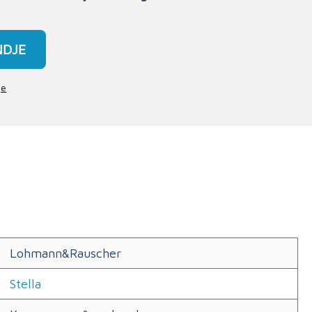
NDJE
je
Lohmann&Rauscher
Stella