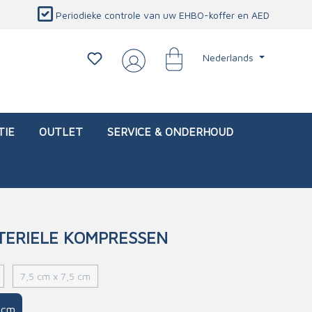
Periodieke controle van uw EHBO-koffer en AED
Nederlands
TIE
OUTLET
SERVICE & ONDERHOUD
TERIELE KOMPRESSEN
d)
l
Interventietassen (leeg)
Oogletsels
Persoonlijke beschermproducten
Service & onderhoud
7,5 cm x 7,5 cm
sch
Oogspoelstations
Brandwerend deken
isch
Oogspoeling
CO-detector
 cm