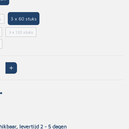
Handschoenen
n
Signalisatie
3 x 60 stuks
s
Maskers
3 x 120 stuks
Lichaamsbescherming
Oogbescherming
Hoofdbescherming
Inrichting
Gehoorbescherming
Meubilair
scoop
EHBO-stations
*
hikbaar, levertijd 2 - 5 dagen