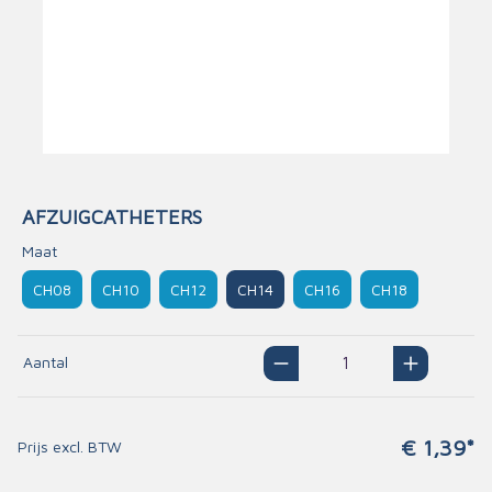
AFZUIGCATHETERS
Maat
CH08
CH10
CH12
CH14
CH16
CH18
Aantal
€ 1,39*
Prijs excl. BTW