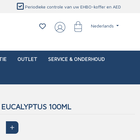
Periodieke controle van uw EHBO-koffer en AED
Nederlands
TIE
OUTLET
SERVICE & ONDERHOUD
R EUCALYPTUS 100ML
d)
l
Interventietassen (leeg)
Oogletsels
Persoonlijke beschermproducten
Service & onderhoud
sch
Oogspoelstations
Brandwerend deken
isch
Oogspoeling
CO-detector