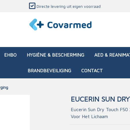
Directe levering uit eigen voorraad
EHBO
HYGIËNE & BESCHERMING
AED & REANIMA
BRANDBEVEILIGING
CONTACT
rging
EUCERIN SUN DRY
dozen (leeg)
sen & verbanden
ken en papierwaren
ing
Interventietassen (gevul
Huid & wondzorg
Divers medisch materiaa
Opleidingsmateriaal
Eucerin Sun Dry Touch F50 
Voor Het Lichaam
materialen
nsers
atie
Brandwonden - chemi
 & onderhoud
ages
rwaren
eming
Brandwonden - therm