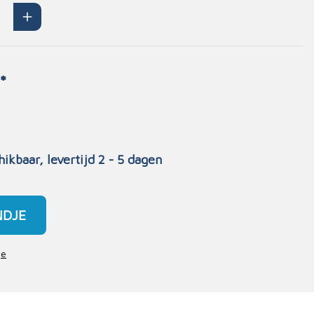
Handschoenen
n
Signalisatie
Maskers
*
Lichaamsbescherming
Oogbescherming
Hoofdbescherming
Inrichting
Gehoorbescherming
hikbaar, levertijd 2 - 5 dagen
Meubilair
scoop
EHBO-stations
NDJE
je