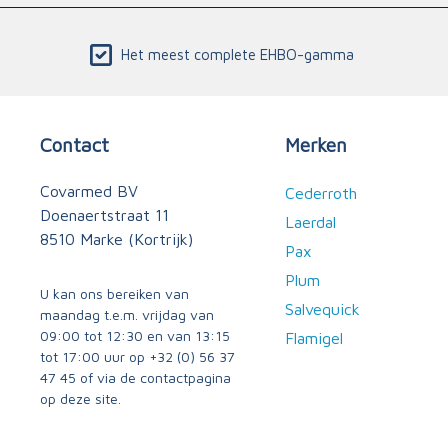
Het meest complete EHBO-gamma
Contact
Merken
Covarmed BV
Cederroth
Doenaertstraat 11
Laerdal
8510 Marke (Kortrijk)
Pax
Plum
U kan ons bereiken van
Salvequick
maandag t.e.m. vrijdag van
09:00 tot 12:30 en van 13:15
Flamigel
tot 17:00 uur op
+32 (0) 56 37
47 45
of via
de contactpagina
op deze site.