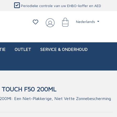
Periodieke controle van uw EHBO-koffer en AED
Nederlands
TIE
OUTLET
SERVICE & ONDERHOUD
 TOUCH F50 200ML
d)
l
Interventietassen (leeg)
Oogletsels
Persoonlijke beschermproducten
Service & onderhoud
200Ml: Een Niet-Plakkerige, Niet Vette Zonnebescherming
sch
Oogspoelstations
Brandwerend deken
isch
Oogspoeling
CO-detector