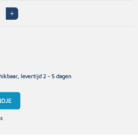
Handschoenen
n
Signalisatie
Maskers
Lichaamsbescherming
Oogbescherming
Hoofdbescherming
Inrichting
Gehoorbescherming
Meubilair
hikbaar, levertijd 2 - 5 dagen
scoop
EHBO-stations
NDJE
je