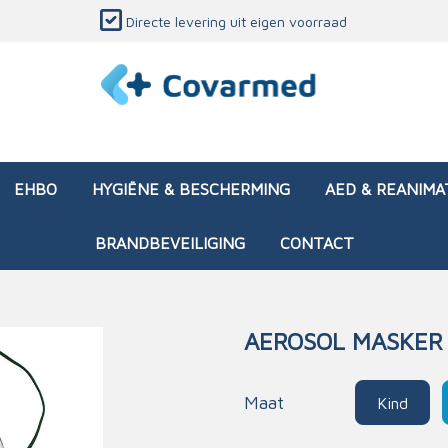
Directe levering uit eigen voorraad
EHBO
HYGIËNE & BESCHERMING
AED & REANIMA
BRANDBEVEILIGING
CONTACT
AEROSOL MASKER
dozen (leeg)
sen & verbanden
ken en papierwaren
ing
Interventietassen (gevul
Huid & wondzorg
Divers medisch materiaa
Opleidingsmateriaal
Maat
Kind
materialen
nsers
atie
Brandwonden - chemi
 & onderhoud
ages
rwaren
eming
Brandwonden - therm