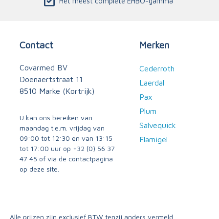
Het meest complete EHBO-gamma
Contact
Merken
Covarmed BV
Cederroth
Doenaertstraat 11
Laerdal
8510 Marke (Kortrijk)
Pax
Plum
U kan ons bereiken van
Salvequick
maandag t.e.m. vrijdag van
09:00 tot 12:30 en van 13:15
Flamigel
tot 17:00 uur op
+32 (0) 56 37
47 45
of via
de contactpagina
op deze site.
Alle prijzen zijn exclusief BTW tenzij anders vermeld.