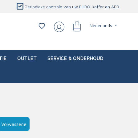
Periodieke controle van uw EHBO-koffer en AED
Nederlands
TIE
OUTLET
SERVICE & ONDERHOUD
d)
l
Interventietassen (leeg)
Oogletsels
Persoonlijke beschermproducten
Service & onderhoud
Volwassene
sch
Oogspoelstations
Brandwerend deken
isch
Oogspoeling
CO-detector