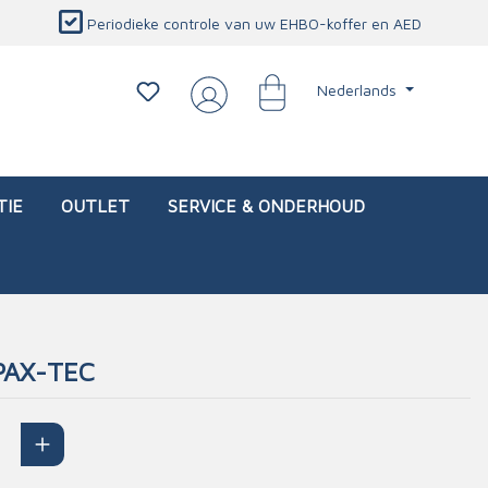
Periodieke controle van uw EHBO-koffer en AED
Nederlands
TIE
OUTLET
SERVICE & ONDERHOUD
PAX-TEC
d)
l
Interventietassen (leeg)
Oogletsels
Persoonlijke beschermproducten
Service & onderhoud
sch
Oogspoelstations
Brandwerend deken
isch
Oogspoeling
CO-detector