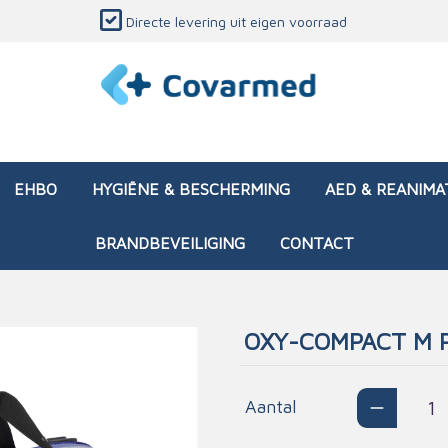
Directe levering uit eigen voorraad
EHBO
HYGIËNE & BESCHERMING
AED & REANIMA
BRANDBEVEILIGING
CONTACT
OXY-COMPACT M 
dozen (leeg)
sen & verbanden
ken en papierwaren
ing
Interventietassen (gevul
Huid & wondzorg
Divers medisch materiaa
Opleidingsmateriaal
materialen
nsers
atie
Aantal
Brandwonden - chemi
 & onderhoud
ages
rwaren
eming
Brandwonden - therm