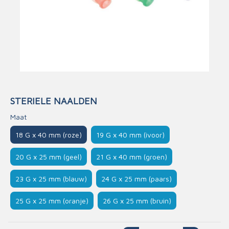
STERIELE NAALDEN
Maat
18 G x 40 mm (roze)
19 G x 40 mm (ivoor)
20 G x 25 mm (geel)
21 G x 40 mm (groen)
23 G x 25 mm (blauw)
24 G x 25 mm (paars)
25 G x 25 mm (oranje)
26 G x 25 mm (bruin)