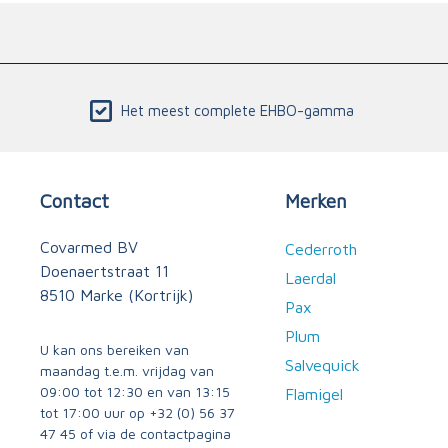
Het meest complete EHBO-gamma
Contact
Merken
Covarmed BV
Cederroth
Doenaertstraat 11
Laerdal
8510 Marke (Kortrijk)
Pax
Plum
U kan ons bereiken van
Salvequick
maandag t.e.m. vrijdag van
09:00 tot 12:30 en van 13:15
Flamigel
tot 17:00 uur op
+32 (0) 56 37
47 45
of via
de contactpagina