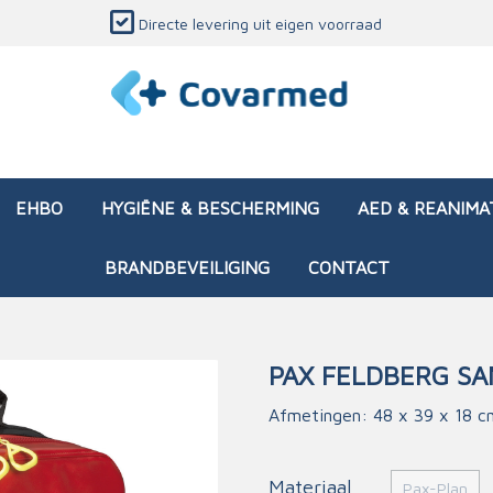
Directe levering uit eigen voorraad
EHBO
HYGIËNE & BESCHERMING
AED & REANIMA
BRANDBEVEILIGING
CONTACT
PAX FELDBERG SA
dozen (leeg)
sen & verbanden
ken en papierwaren
ing
Interventietassen (gevul
Huid & wondzorg
Divers medisch materiaa
Opleidingsmateriaal
Afmetingen: 48 x 39 x 18 c
materialen
nsers
atie
Brandwonden - chemi
 & onderhoud
ages
rwaren
eming
Brandwonden - therm
Materiaal
Pax-Plan