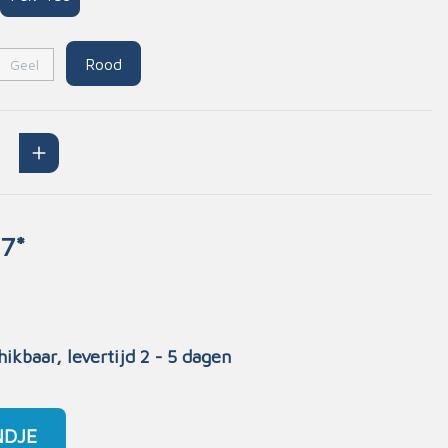
Handschoenen
n
Signalisatie
Rood
Geel
Maskers
Lichaamsbescherming
Oogbescherming
Hoofdbescherming
Inrichting
Gehoorbescherming
7*
Meubilair
scoop
EHBO-stations
hikbaar, levertijd 2 - 5 dagen
NDJE