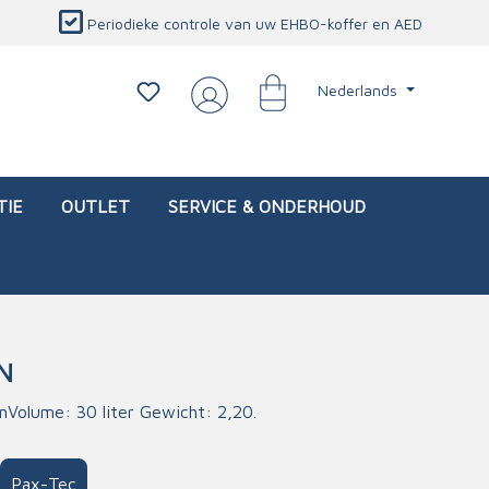
Periodieke controle van uw EHBO-koffer en AED
Nederlands
TIE
OUTLET
SERVICE & ONDERHOUD
N
d)
l
Interventietassen (leeg)
Oogletsels
Persoonlijke beschermproducten
Service & onderhoud
mVolume: 30 liter Gewicht: 2,20.
sch
Oogspoelstations
Brandwerend deken
isch
Oogspoeling
CO-detector
Pax-Tec