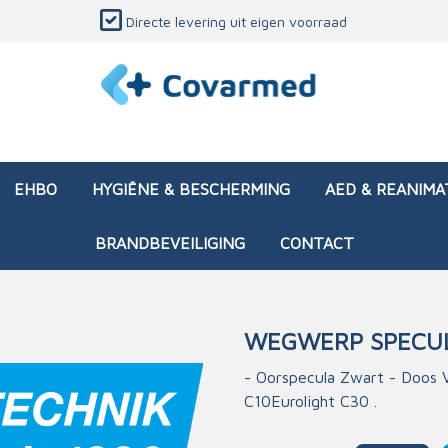
Directe levering uit eigen voorraad
EHBO
HYGIËNE & BESCHERMING
AED & REANIMA
BRANDBEVEILIGING
CONTACT
WEGWERP SPECU
dozen (leeg)
sen & verbanden
ken en papierwaren
ing
Interventietassen (gevul
Huid & wondzorg
Divers medisch materiaa
Opleidingsmateriaal
- Oorspecula Zwart - Doos V
C10Eurolight C30 .
materialen
nsers
atie
Brandwonden - chemi
 & onderhoud
ages
rwaren
eming
Brandwonden - therm