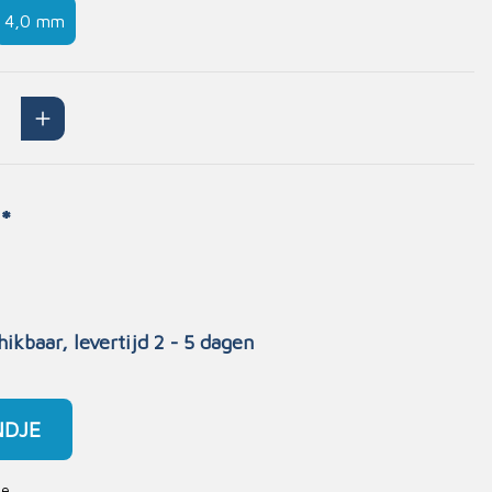
4,0 mm
Handschoenen
n
Signalisatie
Maskers
Lichaamsbescherming
Oogbescherming
Hoofdbescherming
*
Inrichting
Gehoorbescherming
Meubilair
scoop
EHBO-stations
hikbaar, levertijd 2 - 5 dagen
NDJE
je