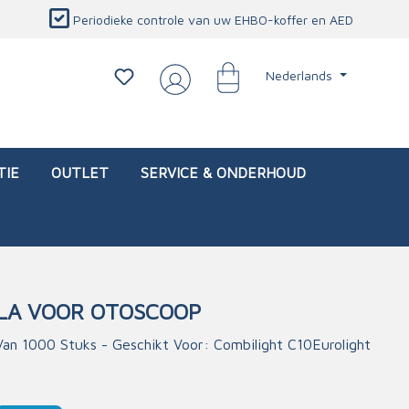
Periodieke controle van uw EHBO-koffer en AED
Nederlands
TIE
OUTLET
SERVICE & ONDERHOUD
LA VOOR OTOSCOOP
d)
l
Interventietassen (leeg)
Oogletsels
Persoonlijke beschermproducten
Service & onderhoud
an 1000 Stuks - Geschikt Voor: Combilight C10Eurolight
sch
Oogspoelstations
Brandwerend deken
isch
Oogspoeling
CO-detector