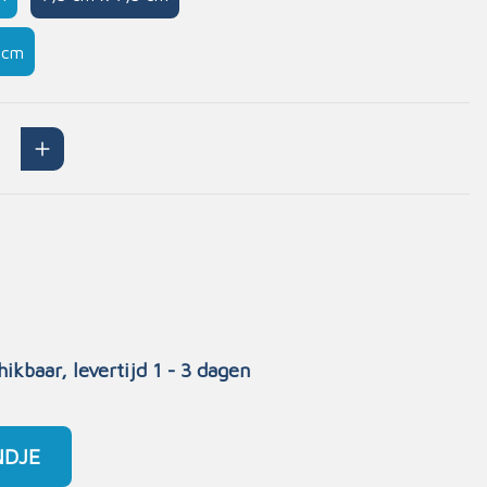
Handschoenen
 cm
n
Signalisatie
Maskers
Lichaamsbescherming
Oogbescherming
Hoofdbescherming
Inrichting
Gehoorbescherming
Meubilair
scoop
EHBO-stations
hikbaar, levertijd 1 - 3 dagen
NDJE