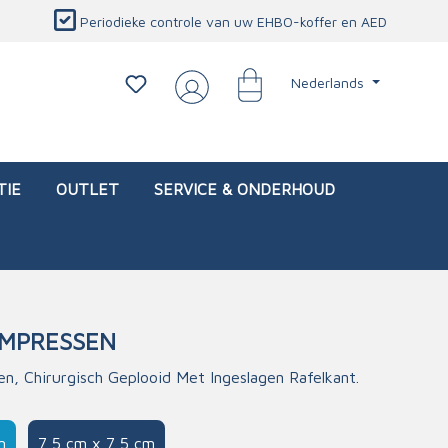
Periodieke controle van uw EHBO-koffer en AED
Nederlands
TIE
OUTLET
SERVICE & ONDERHOUD
OMPRESSEN
d)
l
Interventietassen (leeg)
Oogletsels
Persoonlijke beschermproducten
Service & onderhoud
, Chirurgisch Geplooid Met Ingeslagen Rafelkant.
sch
Oogspoelstations
Brandwerend deken
isch
Oogspoeling
CO-detector
m
7,5 cm x 7,5 cm