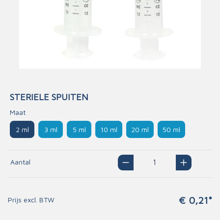
STERIELE SPUITEN
Maat
2 ml
3 ml
5 ml
10 ml
20 ml
50 ml
Aantal
€ 0,21*
Prijs excl. BTW