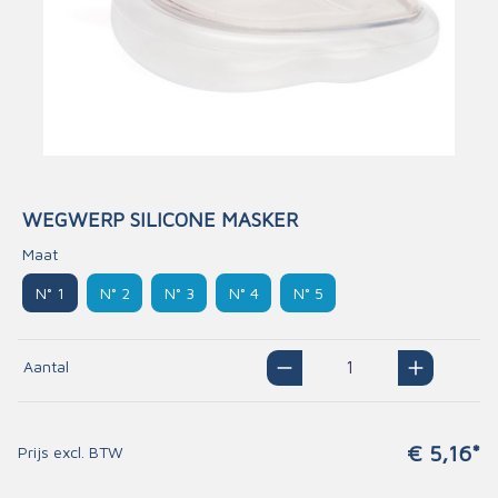
WEGWERP SILICONE MASKER
Maat
N° 1
N° 2
N° 3
N° 4
N° 5
Aantal
€ 5,16*
Prijs excl. BTW