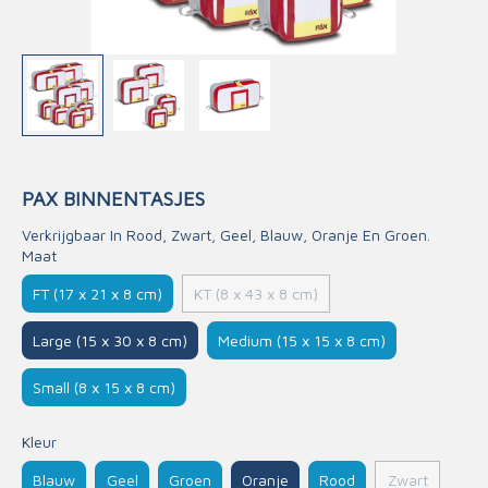
PAX BINNENTASJES
Verkrijgbaar In Rood, Zwart, Geel, Blauw, Oranje En Groen.
Maat
FT (17 x 21 x 8 cm)
KT (8 x 43 x 8 cm)
Large (15 x 30 x 8 cm)
Medium (15 x 15 x 8 cm)
Small (8 x 15 x 8 cm)
Kleur
Blauw
Geel
Groen
Oranje
Rood
Zwart