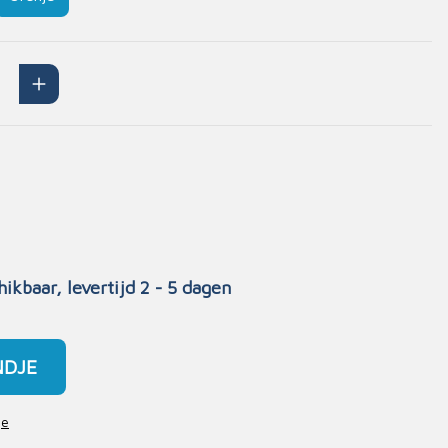
Handschoenen
n
Signalisatie
Maskers
Lichaamsbescherming
Oogbescherming
Hoofdbescherming
Inrichting
Gehoorbescherming
Meubilair
scoop
EHBO-stations
hikbaar, levertijd 2 - 5 dagen
NDJE
je