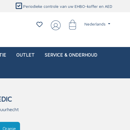
Periodieke controle van uw EHBO-koffer en AED
Nederlands
TIE
OUTLET
SERVICE & ONDERHOUD
DIC
d)
l
Interventietassen (leeg)
Oogletsels
Persoonlijke beschermproducten
Service & onderhoud
uurhecht
sch
Oogspoelstations
Brandwerend deken
isch
Oogspoeling
CO-detector
Oranje