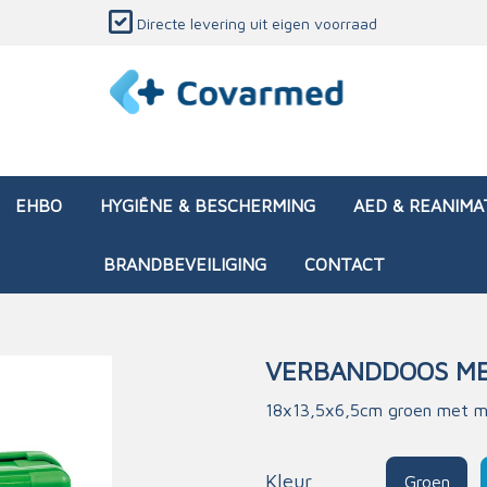
Directe levering uit eigen voorraad
EHBO
HYGIËNE & BESCHERMING
AED & REANIMA
BRANDBEVEILIGING
CONTACT
VERBANDDOOS ME
dozen (leeg)
sen & verbanden
ken en papierwaren
ing
Interventietassen (gevul
Huid & wondzorg
Divers medisch materiaa
Opleidingsmateriaal
18x13,5x6,5cm groen met m
materialen
nsers
atie
Brandwonden - chemi
 & onderhoud
ages
rwaren
eming
Brandwonden - therm
Kleur
Groen