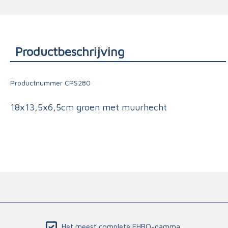
Triage
Productbeschrijving
Productnummer
CPS280
18x13,5x6,5cm groen met muurhecht
Het meest complete EHBO-gamma