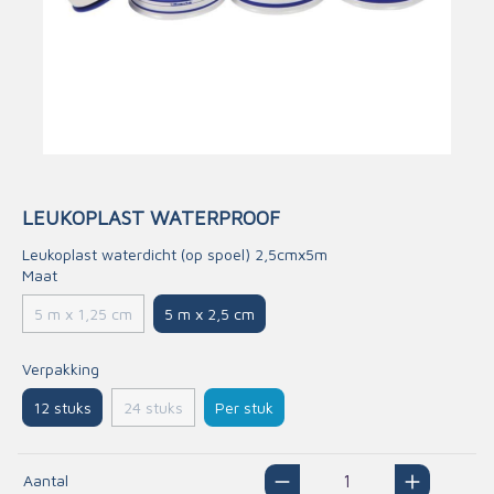
LEUKOPLAST WATERPROOF
Leukoplast waterdicht (op spoel) 2,5cmx5m
Maat
5 m x 2,5 cm
5 m x 1,25 cm
Verpakking
12 stuks
Per stuk
24 stuks
Aantal