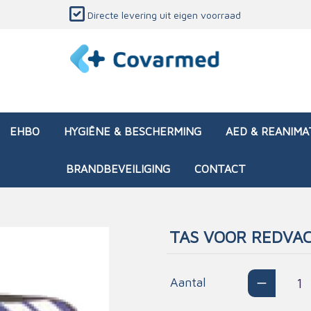
Directe levering uit eigen voorraad
EHBO
HYGIËNE & BESCHERMING
AED & REANIMA
BRANDBEVEILIGING
CONTACT
TAS VOOR REDVA
dozen (leeg)
sen & verbanden
ken en papierwaren
ing
Interventietassen (gevul
Huid & wondzorg
Divers medisch materiaa
Opleidingsmateriaal
materialen
nsers
atie
Aantal
Brandwonden - chemi
 & onderhoud
ages
rwaren
eming
Brandwonden - therm