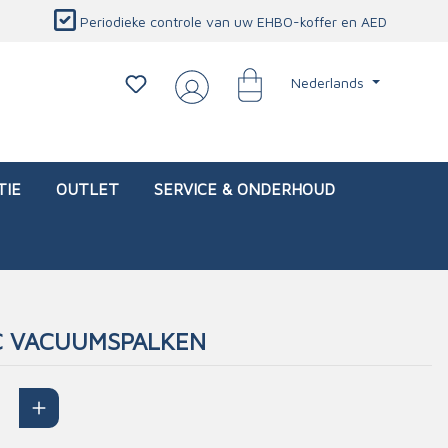
Periodieke controle van uw EHBO-koffer en AED
Nederlands
TIE
OUTLET
SERVICE & ONDERHOUD
C VACUUMSPALKEN
d)
l
Interventietassen (leeg)
Oogletsels
Persoonlijke beschermproducten
Service & onderhoud
sch
Oogspoelstations
Brandwerend deken
isch
Oogspoeling
CO-detector