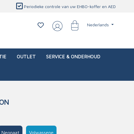
Periodieke controle van uw EHBO-koffer en AED
Nederlands
TIE
OUTLET
SERVICE & ONDERHOUD
LON
d)
l
Interventietassen (leeg)
Oogletsels
Persoonlijke beschermproducten
Service & onderhoud
sch
Oogspoelstations
Brandwerend deken
isch
Oogspoeling
CO-detector
Neonaat
Volwassene