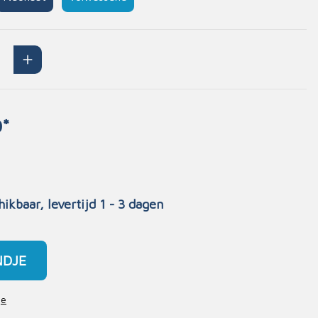
Handschoenen
n
Signalisatie
Maskers
Lichaamsbescherming
Oogbescherming
0*
Hoofdbescherming
Inrichting
Gehoorbescherming
Meubilair
scoop
EHBO-stations
hikbaar, levertijd 1 - 3 dagen
NDJE
je