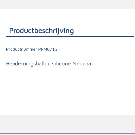
Triage
Productbeschrijving
Productnummer
PRM071.2
Beademingsballon silicone Neonaat