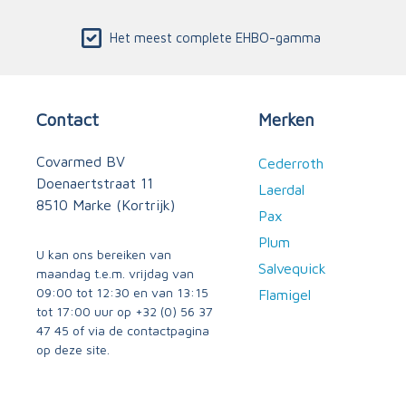
Het meest complete EHBO-gamma
Contact
Merken
Covarmed BV
Cederroth
Doenaertstraat 11
Laerdal
8510 Marke (Kortrijk)
Pax
Plum
U kan ons bereiken van
Salvequick
maandag t.e.m. vrijdag van
09:00 tot 12:30 en van 13:15
Flamigel
tot 17:00 uur op
+32 (0) 56 37
47 45
of via
de contactpagina
op deze site.