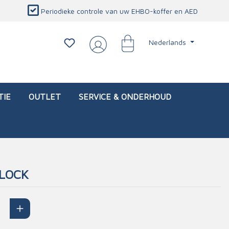
Periodieke controle van uw EHBO-koffer en AED
Nederlands
TIE
OUTLET
SERVICE & ONDERHOUD
BLOCK
d)
l
Interventietassen (leeg)
Oogletsels
Persoonlijke beschermproducten
Service & onderhoud
sch
Oogspoelstations
Brandwerend deken
isch
Oogspoeling
CO-detector