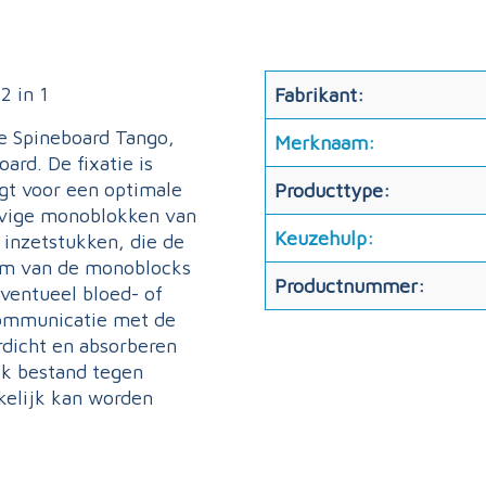
2 in 1
Fabrikant:
e Spineboard Tango,
Merknaam:
rd. De fixatie is
gt voor een optimale
Producttype:
tevige monoblokken van
Keuzehulp:
inzetstukken, die de
orm van de monoblocks
Productnummer:
ventueel bloed- of
 communicatie met de
rdicht en absorberen
ok bestand tegen
kelijk kan worden