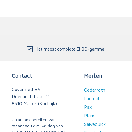
Het meest complete EHBO-gamma
Contact
Merken
Covarmed BV
Cederroth
Doenaertstraat 11
Laerdal
8510 Marke (Kortrijk)
Pax
Plum
U kan ons bereiken van
Salvequick
maandag t.e.m. vrijdag van
09:00 tot 12:30 en van 13:15