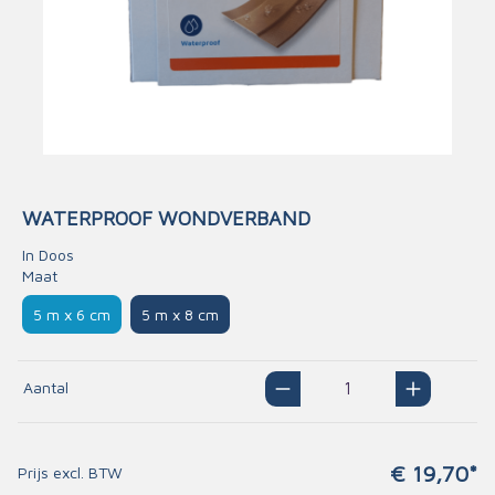
WATERPROOF WONDVERBAND
In Doos
Maat
5 m x 6 cm
5 m x 8 cm
Aantal
€ 19,70*
Prijs excl. BTW