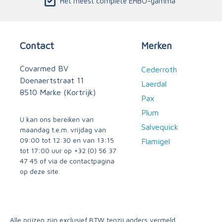
Het meest complete EHBO-gamma
Contact
Merken
Covarmed BV
Cederroth
Doenaertstraat 11
Laerdal
8510 Marke (Kortrijk)
Pax
Plum
U kan ons bereiken van
Salvequick
maandag t.e.m. vrijdag van
09:00 tot 12:30 en van 13:15
Flamigel
tot 17:00 uur op
+32 (0) 56 37
47 45
of via
de contactpagina
op deze site.
Alle prijzen zijn exclusief BTW tenzij anders vermeld.