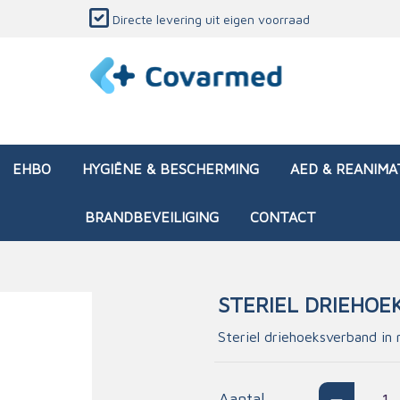
Directe levering uit eigen voorraad
EHBO
HYGIËNE & BESCHERMING
AED & REANIMA
BRANDBEVEILIGING
CONTACT
STERIEL DRIEHO
dozen (leeg)
sen & verbanden
ken en papierwaren
ing
Interventietassen (gevul
Huid & wondzorg
Divers medisch materiaa
Opleidingsmateriaal
Steriel driehoeksverband in
materialen
nsers
atie
Brandwonden - chemi
 & onderhoud
ages
rwaren
eming
Brandwonden - therm
Aantal