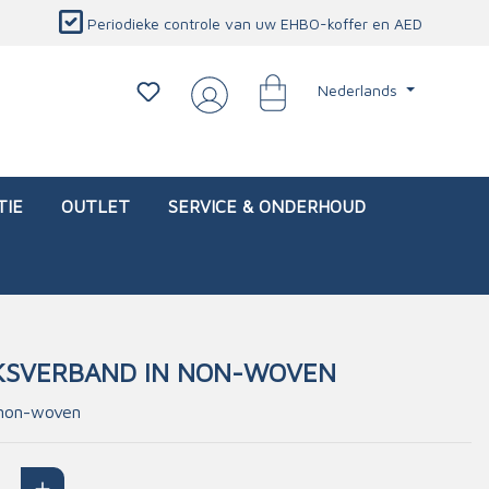
Periodieke controle van uw EHBO-koffer en AED
Nederlands
TIE
OUTLET
SERVICE & ONDERHOUD
EKSVERBAND IN NON-WOVEN
d)
l
Interventietassen (leeg)
Oogletsels
Persoonlijke beschermproducten
Service & onderhoud
 non-woven
sch
Oogspoelstations
Brandwerend deken
isch
Oogspoeling
CO-detector