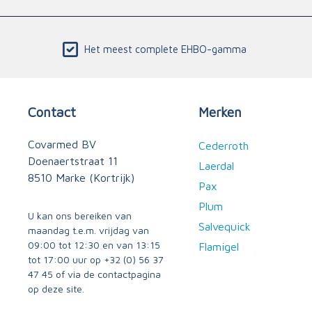
Het meest complete EHBO-gamma
Contact
Merken
Covarmed BV
Cederroth
Doenaertstraat 11
Laerdal
8510 Marke (Kortrijk)
Pax
Plum
U kan ons bereiken van
Salvequick
maandag t.e.m. vrijdag van
09:00 tot 12:30 en van 13:15
Flamigel
tot 17:00 uur op
+32 (0) 56 37
47 45
of via
de contactpagina
op deze site.