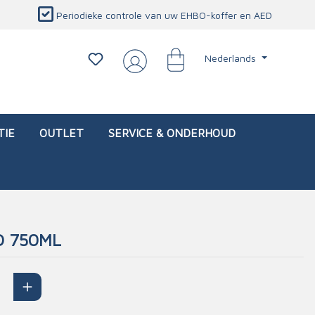
Periodieke controle van uw EHBO-koffer en AED
Nederlands
TIE
OUTLET
SERVICE & ONDERHOUD
D 750ML
d)
l
Interventietassen (leeg)
Oogletsels
Persoonlijke beschermproducten
Service & onderhoud
sch
Oogspoelstations
Brandwerend deken
isch
Oogspoeling
CO-detector