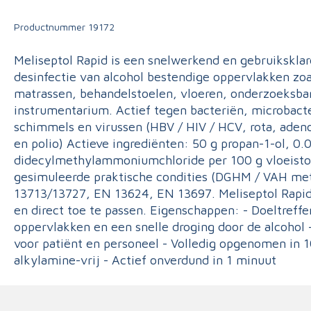
Triage
Productnummer
19172
Meliseptol Rapid is een snelwerkend en gebruiksklar
desinfectie van alcohol bestendige oppervlakken zo
matrassen, behandelstoelen, vloeren, onderzoeksba
instrumentarium. Actief tegen bacteriën, microbacte
schimmels en virussen (HBV / HIV / HCV, rota, adeno
en polio) Actieve ingrediënten: 50 g propan-1-ol, 0.
didecylmethylammoniumchloride per 100 g vloeistof 
gesimuleerde praktische condities (DGHM / VAH me
13713/13727, EN 13624, EN 13697. Meliseptol Rapid 
en direct toe te passen. Eigenschappen: - Doeltreff
oppervlakken en een snelle droging door de alcohol 
voor patiënt en personeel - Volledig opgenomen in 
alkylamine-vrij - Actief onverdund in 1 minuut