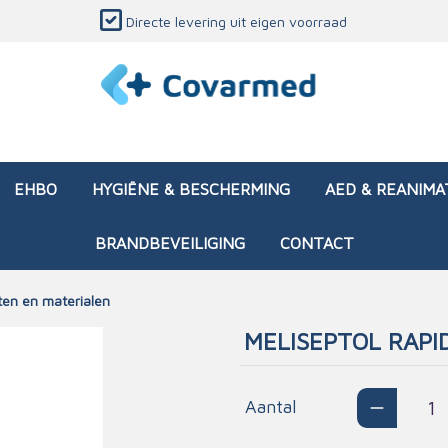
Directe levering uit eigen voorraad
EHBO
HYGIËNE & BESCHERMING
AED & REANIMA
BRANDBEVEILIGING
CONTACT
ten en materialen
MELISEPTOL RAPI
dozen (leeg)
sen & verbanden
ken en papierwaren
ing
Interventietassen (gevul
Huid & wondzorg
Divers medisch materiaa
Opleidingsmateriaal
materialen
nsers
atie
Aantal
Brandwonden - chemi
 & onderhoud
ages
rwaren
eming
Brandwonden - therm