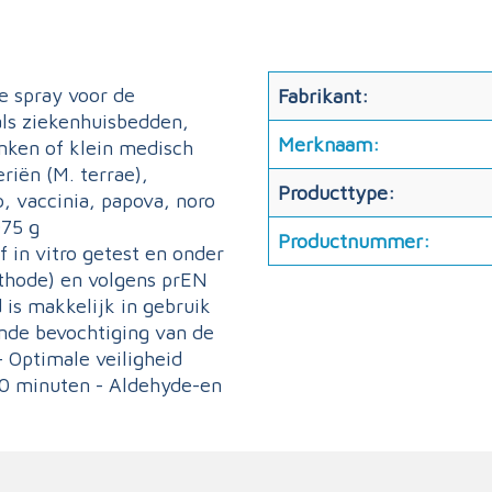
e spray voor de
Fabrikant:
als ziekenhuisbedden,
Merknaam:
nken of klein medisch
riën (M. terrae),
Producttype:
, vaccinia, papova, noro
075 g
Productnummer:
in vitro getest en onder
thode) en volgens prEN
is makkelijk in gebruik
ende bevochtiging van de
- Optimale veiligheid
10 minuten - Aldehyde-en