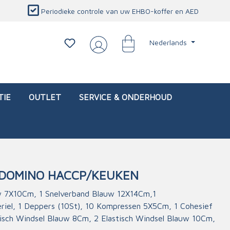
Periodieke controle van uw EHBO-koffer en AED
Nederlands
TIE
OUTLET
SERVICE & ONDERHOUD
DOMINO HACCP/KEUKEN
d)
l
Interventietassen (leeg)
Oogletsels
Persoonlijke beschermproducten
Service & onderhoud
w 7X10Cm, 1 Snelverband Blauw 12X14Cm,1
riel, 1 Deppers (10St), 10 Kompressen 5X5Cm, 1 Cohesief
sch
Oogspoelstations
Brandwerend deken
isch Windsel Blauw 8Cm, 2 Elastisch Windsel Blauw 10Cm,
isch
Oogspoeling
CO-detector