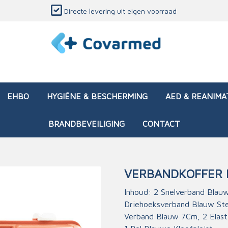
Directe levering uit eigen voorraad
EHBO
HYGIËNE & BESCHERMING
AED & REANIMA
BRANDBEVEILIGING
CONTACT
VERBANDKOFFER 
dozen (leeg)
sen & verbanden
ken en papierwaren
ing
Interventietassen (gevul
Huid & wondzorg
Divers medisch materiaa
Opleidingsmateriaal
Inhoud: 2 Snelverband Blau
Driehoeksverband Blauw Ste
materialen
nsers
atie
Brandwonden - chemi
Verband Blauw 7Cm, 2 Elast
 & onderhoud
ages
rwaren
eming
Brandwonden - therm