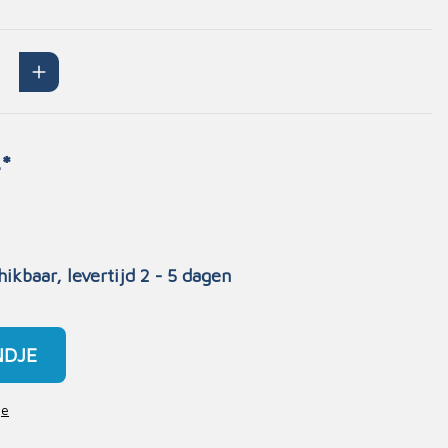
Handschoenen
n
Signalisatie
Maskers
Lichaamsbescherming
Oogbescherming
*
Hoofdbescherming
Inrichting
Gehoorbescherming
Meubilair
hikbaar, levertijd 2 - 5 dagen
scoop
EHBO-stations
NDJE
je