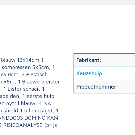
d blauw 12x14cm,1
Fabrikant:
10 kompressen 5x5cm, 1
Keuzehulp:
uw 8cm, 2 elastisch
cmx5m, 1 Blauwe pleister
Productnummer:
1 Lister schaar, 1
spelden, 1 eerste hulp
en nytril blauw, 4 NA
shield,1 Inhoudslijst, 1
VERBANDDOOS DOMINO KAN
ISICOANALYSE (prijs