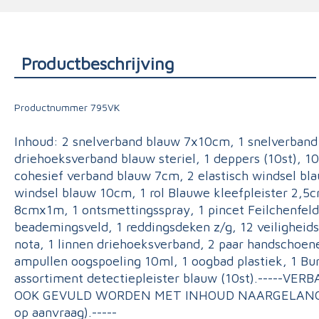
Triage
Productbeschrijving
Productnummer
795VK
Inhoud: 2 snelverband blauw 7x10cm, 1 snelverban
driehoeksverband blauw steriel, 1 deppers (10st), 
cohesief verband blauw 7cm, 2 elastisch windsel bla
windsel blauw 10cm, 1 rol Blauwe kleefpleister 2,5
8cmx1m, 1 ontsmettingsspray, 1 pincet Feilchenfeld, 
beademingsveld, 1 reddingsdeken z/g, 12 veiligheids
nota, 1 linnen driehoeksverband, 2 paar handschoen
ampullen oogspoeling 10ml, 1 oogbad plastiek, 1 Burn
assortiment detectiepleister blauw (10st).-----
OOK GEVULD WORDEN MET INHOUD NAARGELANG R
op aanvraag).-----