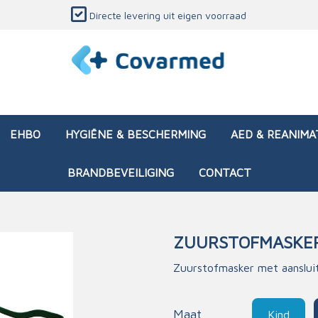
Directe levering uit eigen voorraad
EHBO
HYGIËNE & BESCHERMING
AED & REANIMA
BRANDBEVEILIGING
CONTACT
ZUURSTOFMASKER
dozen (leeg)
sen & verbanden
ken en papierwaren
ing
Interventietassen (gevul
Huid & wondzorg
Divers medisch materiaa
Opleidingsmateriaal
Zuurstofmasker met aanslui
materialen
nsers
atie
Brandwonden - chemi
 & onderhoud
ages
rwaren
eming
Brandwonden - therm
Maat
Kind