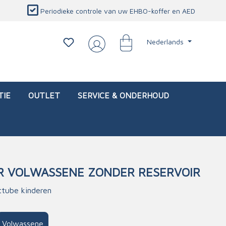
Periodieke controle van uw EHBO-koffer en AED
Nederlands
TIE
OUTLET
SERVICE & ONDERHOUD
 VOLWASSENE ZONDER RESERVOIR
d)
l
Interventietassen (leeg)
Oogletsels
Persoonlijke beschermproducten
Service & onderhoud
ttube kinderen
sch
Oogspoelstations
Brandwerend deken
isch
Oogspoeling
CO-detector
Volwassene