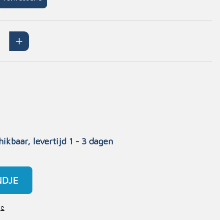
Handschoenen
n
Signalisatie
Maskers
Lichaamsbescherming
Oogbescherming
Hoofdbescherming
Inrichting
Gehoorbescherming
Meubilair
scoop
EHBO-stations
hikbaar, levertijd 1 - 3 dagen
NDJE
je