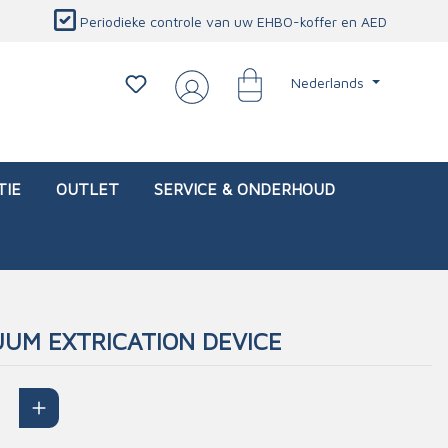
Periodieke controle van uw EHBO-koffer en AED
Nederlands
TIE
OUTLET
SERVICE & ONDERHOUD
UM EXTRICATION DEVICE
d)
l
Interventietassen (leeg)
Oogletsels
Persoonlijke beschermproducten
Service & onderhoud
sch
Oogspoelstations
Brandwerend deken
isch
Oogspoeling
CO-detector