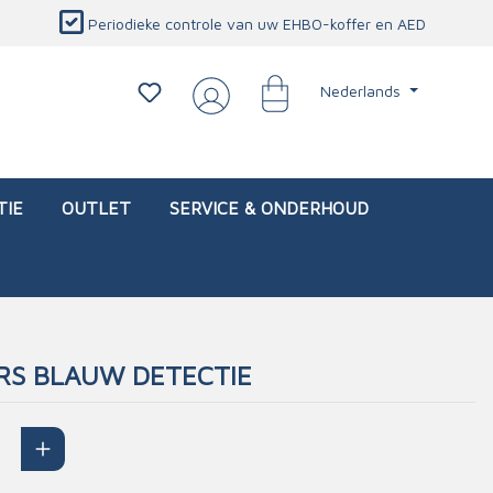
Periodieke controle van uw EHBO-koffer en AED
Nederlands
TIE
OUTLET
SERVICE & ONDERHOUD
ERS BLAUW DETECTIE
d)
l
Interventietassen (leeg)
Oogletsels
Persoonlijke beschermproducten
Service & onderhoud
sch
Oogspoelstations
Brandwerend deken
isch
Oogspoeling
CO-detector