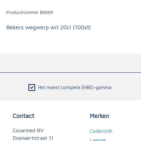
Triage
Productnummer
BEKER
Bekers wegwerp wit 20cl (100st)
Het meest complete EHBO-gamma
Contact
Merken
Covarmed BV
Cederroth
Doenaertstraat 11
Laerdal