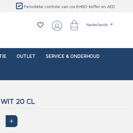
Periodieke controle van uw EHBO-koffer en AED
Nederlands
TIE
OUTLET
SERVICE & ONDERHOUD
WIT 20 CL
d)
l
Interventietassen (leeg)
Oogletsels
Persoonlijke beschermproducten
Service & onderhoud
sch
Oogspoelstations
Brandwerend deken
isch
Oogspoeling
CO-detector