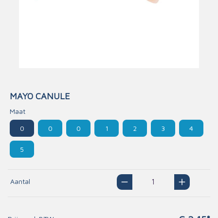
MAYO CANULE
Maat
0
0
0
1
2
3
4
5
Aantal