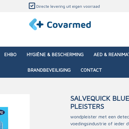
Directe levering uit eigen voorraad
EHBO
HYGIËNE & BESCHERMING
AED & REANIMA
BRANDBEVEILIGING
CONTACT
SALVEQUICK BLUE
PLEISTERS
dozen (leeg)
sen & verbanden
ken en papierwaren
ing
Interventietassen (gevul
Huid & wondzorg
Divers medisch materiaa
Opleidingsmateriaal
materialen
nsers
atie
wondpleister met een detec
Brandwonden - chemi
voedingsindustrie of ieder 
 & onderhoud
ages
rwaren
eming
Brandwonden - therm