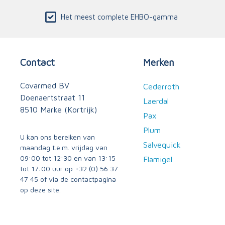
Het meest complete EHBO-gamma
Contact
Merken
Covarmed BV
Cederroth
Doenaertstraat 11
Laerdal
8510 Marke (Kortrijk)
Pax
Plum
U kan ons bereiken van
Salvequick
maandag t.e.m. vrijdag van
09:00 tot 12:30 en van 13:15
Flamigel
tot 17:00 uur op
+32 (0) 56 37
47 45
of via
de contactpagina
op deze site.