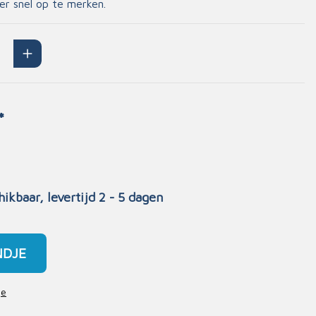
er snel op te merken.
Handschoenen
n
Signalisatie
Maskers
Lichaamsbescherming
Oogbescherming
*
Hoofdbescherming
Inrichting
Gehoorbescherming
Meubilair
scoop
EHBO-stations
hikbaar, levertijd 2 - 5 dagen
NDJE
je