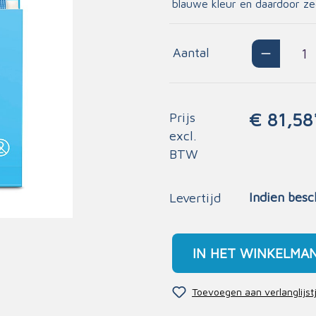
blauwe kleur en daardoor ze
essen & deppers
atie
Insecten
pleisters
Spieren en gewrichte
Aantal
aire verbanden
Huidreiniging
tieverbanden
els
€ 81,58
Prijs
excl.
entarium
Diagnose
BTW
sen
Alcohol en drugs
tiemateriaal
Bloeddruk- en stetho
Indien besc
Levertijd
ldcontainers
Oog- en oordiagnose
alden
Monitoring
fusie
IN HET WINKELMA
Glucose
iten
Saturatie
en
Toevoegen aan verlanglijst
Thermometers
tten