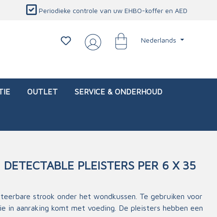
Periodieke controle van uw EHBO-koffer en AED
Nederlands
TIE
OUTLET
SERVICE & ONDERHOUD
 DETECTABLE PLEISTERS PER 6 X 35
d)
l
Interventietassen (leeg)
Oogletsels
Persoonlijke beschermproducten
Service & onderhoud
teerbare strook onder het wondkussen. Te gebruiken voor
sch
Oogspoelstations
Brandwerend deken
die in aanraking komt met voeding. De pleisters hebben een
isch
Oogspoeling
CO-detector