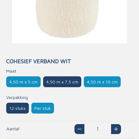
COHESIEF VERBAND WIT
Maat
4,50 m x 5 cm
4,50 m x 7,5 cm
4,50 m x 10 cm
Verpakking
12 stuks
Per stuk
Aantal