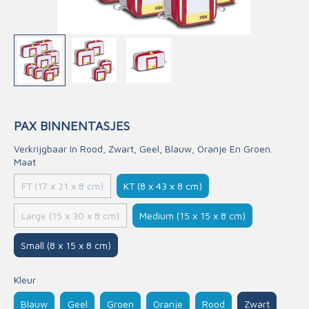
PAX BINNENTASJES
Verkrijgbaar In Rood, Zwart, Geel, Blauw, Oranje En Groen.
Maat
KT (8 x 43 x 8 cm)
FT (17 x 21 x 8 cm)
Medium (15 x 15 x 8 cm)
Large (15 x 30 x 8 cm)
Small (8 x 15 x 8 cm)
Kleur
Blauw
Geel
Groen
Oranje
Rood
Zwart