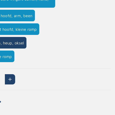
Handschoenen
n
Signalisatie
n hoofd, arm, been
Maskers
t hoofd, kleine romp
Lichaamsbescherming
Oogbescherming
, heup, oksel
Hoofdbescherming
Inrichting
Gehoorbescherming
te romp
Meubilair
scoop
EHBO-stations
*