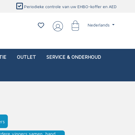
Periodieke controle van uw EHBO-koffer en AED
Nederlands
TIE
OUTLET
SERVICE & ONDERHOUD
d)
l
Interventietassen (leeg)
Oogletsels
Persoonlijke beschermproducten
Service & onderhoud
ers
sch
Oogspoelstations
Brandwerend deken
isch
Oogspoeling
CO-detector
rdere vingers samen, hand,