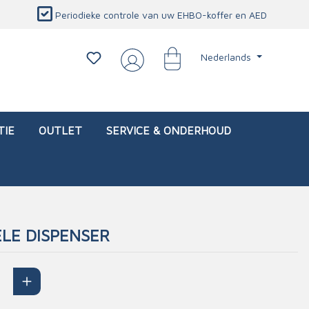
Periodieke controle van uw EHBO-koffer en AED
Nederlands
TIE
OUTLET
SERVICE & ONDERHOUD
LE DISPENSER
d)
l
Interventietassen (leeg)
Oogletsels
Persoonlijke beschermproducten
Service & onderhoud
sch
Oogspoelstations
Brandwerend deken
isch
Oogspoeling
CO-detector