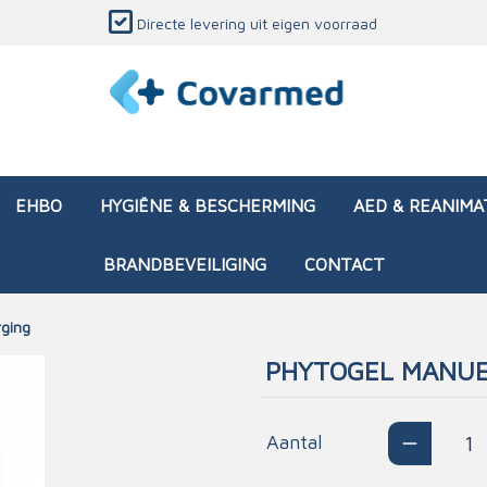
Directe levering uit eigen voorraad
EHBO
HYGIËNE & BESCHERMING
AED & REANIMA
BRANDBEVEILIGING
CONTACT
rging
PHYTOGEL MANUE
dozen (leeg)
sen & verbanden
ken en papierwaren
ing
Interventietassen (gevul
Huid & wondzorg
Divers medisch materiaa
Opleidingsmateriaal
materialen
nsers
atie
Aantal
Brandwonden - chemi
 & onderhoud
ages
rwaren
eming
Brandwonden - therm