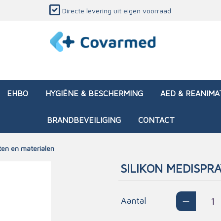
Directe levering uit eigen voorraad
EHBO
HYGIËNE & BESCHERMING
AED & REANIMA
BRANDBEVEILIGING
CONTACT
ten en materialen
SILIKON MEDISPR
dozen (leeg)
sen & verbanden
ken en papierwaren
ing
Interventietassen (gevul
Huid & wondzorg
Divers medisch materiaa
Opleidingsmateriaal
materialen
nsers
atie
Aantal
Brandwonden - chemi
 & onderhoud
ages
rwaren
eming
Brandwonden - therm