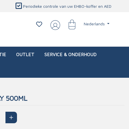
Periodieke controle van uw EHBO-koffer en AED
Nederlands
TIE
OUTLET
SERVICE & ONDERHOUD
AY 500ML
d)
l
Interventietassen (leeg)
Oogletsels
Persoonlijke beschermproducten
Service & onderhoud
sch
Oogspoelstations
Brandwerend deken
isch
Oogspoeling
CO-detector