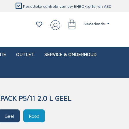
Periodieke controle van uw EHBO-koffer en AED
Nederlands
TIE
OUTLET
SERVICE & ONDERHOUD
ACK P5/11 2.0 L GEEL
d)
l
Interventietassen (leeg)
Oogletsels
Persoonlijke beschermproducten
Service & onderhoud
Geel
Rood
sch
Oogspoelstations
Brandwerend deken
isch
Oogspoeling
CO-detector