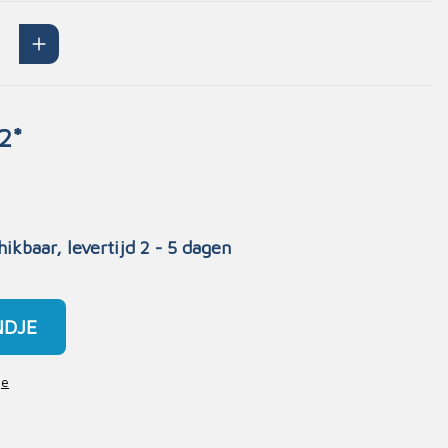
Handschoenen
n
Signalisatie
Maskers
Lichaamsbescherming
2*
Oogbescherming
Hoofdbescherming
Inrichting
Gehoorbescherming
Meubilair
hikbaar, levertijd 2 - 5 dagen
scoop
EHBO-stations
NDJE
je