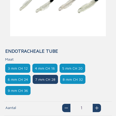
ENDOTRACHEALE TUBE
Maat
3 mm CH 12
4 mm CH 16
5 mm CH 20
6 mm CH 24
7 mm CH 28
8 mm CH 32
9 mm CH 36
Aantal