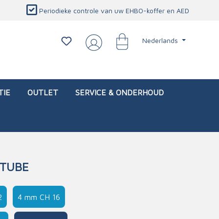
Periodieke controle van uw EHBO-koffer en AED
Nederlands
TIE
OUTLET
SERVICE & ONDERHOUD
 TUBE
d)
l
Interventietassen (leeg)
Oogletsels
Persoonlijke beschermproducten
Service & onderhoud
2
4 mm CH 16
sch
Oogspoelstations
Brandwerend deken
isch
Oogspoeling
CO-detector