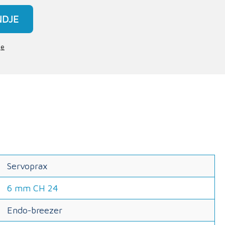
NDJE
je
Servoprax
6 mm CH 24
Endo-breezer