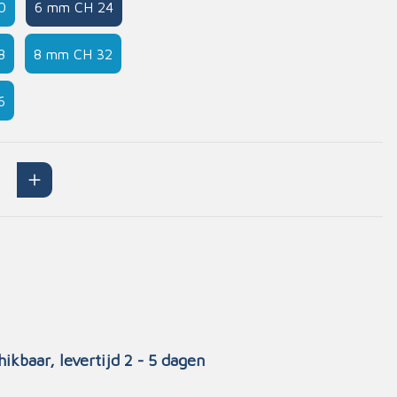
0
6 mm CH 24
Handschoenen
n
Signalisatie
8
8 mm CH 32
Maskers
6
Lichaamsbescherming
Oogbescherming
Hoofdbescherming
Inrichting
Gehoorbescherming
Meubilair
scoop
EHBO-stations
hikbaar, levertijd 2 - 5 dagen